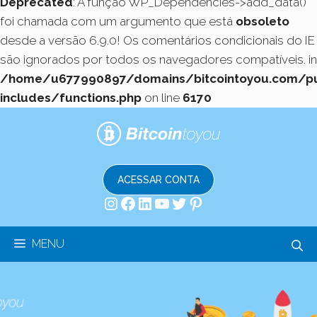
Deprecated
: A função WP_Dependencies->add_data()
foi chamada com um argumento que está
obsoleto
desde a versão 6.9.0! Os comentários condicionais do IE
são ignorados por todos os navegadores compatíveis. in
/home/u677990897/domains/bitcointoyou.com/pu
includes/functions.php
on line
6170
Pular
para
o
conteúdo
ACESSAR CONTA
Instagram
Facebook
LinkedIn
Youtube
Twitter
Pinterest
MENU