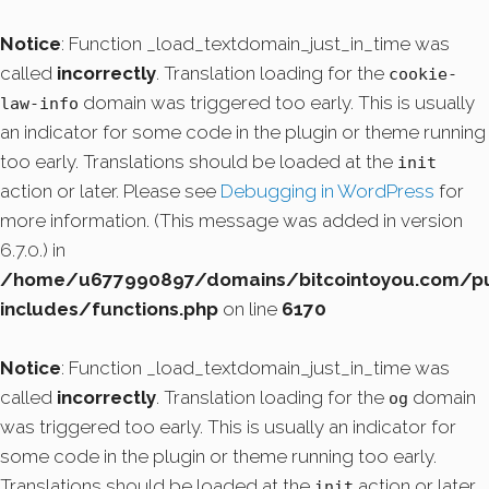
Notice
: Function _load_textdomain_just_in_time was
called
incorrectly
. Translation loading for the
cookie-
domain was triggered too early. This is usually
law-info
an indicator for some code in the plugin or theme running
too early. Translations should be loaded at the
init
action or later. Please see
Debugging in WordPress
for
more information. (This message was added in version
6.7.0.) in
/home/u677990897/domains/bitcointoyou.com/pu
includes/functions.php
on line
6170
Notice
: Function _load_textdomain_just_in_time was
called
incorrectly
. Translation loading for the
domain
og
was triggered too early. This is usually an indicator for
some code in the plugin or theme running too early.
Translations should be loaded at the
action or later.
init