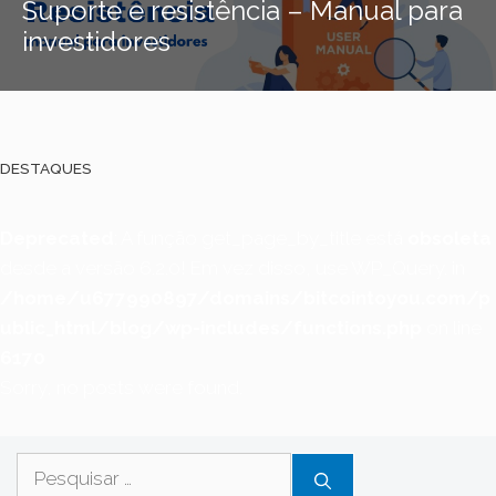
Suporte e resistência – Manual para
investidores
DESTAQUES
Deprecated
: A função get_page_by_title está
obsoleta
desde a versão 6.2.0! Em vez disso, use WP_Query. in
/home/u677990897/domains/bitcointoyou.com/p
ublic_html/blog/wp-includes/functions.php
on line
6170
Sorry, no posts were found.
Pesquisar