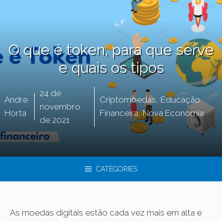
O que é token, para que serve
e quais os tipos
24 de
Andre
Criptomoedas
,
Educação
novembro
Horta
Financeira
,
Nova Economia
de 2021
CATEGORIES
As moedas digitais estão cada vez mais em alta e