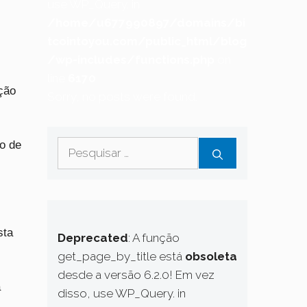
use WP_Query. in
/home/u677990897/domains/bi
tcointoyou.com/public_html/blog
/wp-includes/functions.php
on
line
6170
ção
Sorry, no posts were found.
Pesquisar
o de
por:
sta
Deprecated
: A função
get_page_by_title está
obsoleta
desde a versão 6.2.0! Em vez
a
disso, use WP_Query. in