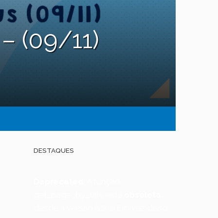
– (09/11)
DESTAQUES
Deprecated
: A função
get_page_by_title está
obsoleta
desde a versão 6.2.0! Em vez disso,