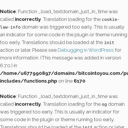
Notice
: Function _load_textdomain_just_in_time was
called
incorrectly
. Translation loading for the
cookie-
domain was triggered too early. This is usually
law-info
an indicator for some code in the plugin or theme running
too early. Translations should be loaded at the
init
action or later. Please see
Debugging in WordPress
for
more information. (This message was added in version
6.7.0.) in
/home/u677990897/domains/bitcointoyou.com/pu
includes/functions.php
on line
6170
Notice
: Function _load_textdomain_just_in_time was
called
incorrectly
. Translation loading for the
domain
og
was triggered too early. This is usually an indicator for
some code in the plugin or theme running too early.
Translations should be loaded at the
action or later.
init