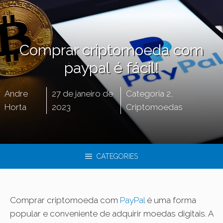
Comprar criptomoeda com
paypal é fácil!
Andre
27 de janeiro de
Categoria 2
,
Horta
2023
Criptomoedas
CATEGORIES
Comprar criptomoeda com
PayPal
é uma forma
popular e conveniente de adquirir moedas digitais. A