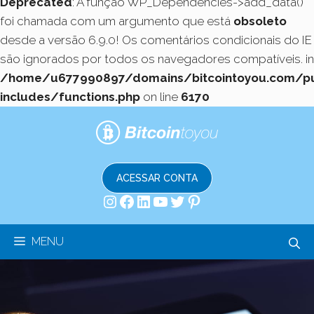
Deprecated
: A função WP_Dependencies->add_data()
foi chamada com um argumento que está
obsoleto
desde a versão 6.9.0! Os comentários condicionais do IE
são ignorados por todos os navegadores compatíveis. in
/home/u677990897/domains/bitcointoyou.com/pu
includes/functions.php
on line
6170
Pular
para
o
conteúdo
ACESSAR CONTA
Instagram
Facebook
LinkedIn
Youtube
Twitter
Pinterest
MENU