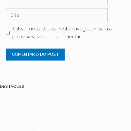
mail
Site
Salvar meus dados neste navegador para a
próxima vez que eu comentar.
DESTAQUES
Deprecated
: A função get_page_by_title está
obsoleta
desde a versão 6.2.0! Em vez disso, use WP_Query. in
/home/u677990897/domains/bitcointoyou.com/p
ublic_html/blog/wp-includes/functions.php
on line