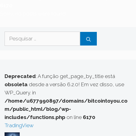
6170
Sorry, no posts were found.
Pesquisar
por:
Deprecated
: A função get_page_by_title está
obsoleta
desde a versão 6.2.0! Em vez disso, use
WP_Query. in
/home/u677990897/domains/bitcointoyou.co
m/public_html/blog/wp-
includes/functions.php
on line
6170
TradingView