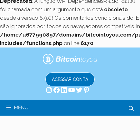
Deprecated
: A função WP_Dependencies->add_data()
foi chamada com um argumento que está
obsoleto
desde a versão 6.9.0! Os comentários condicionais do IE
são ignorados por todos os navegadores compatíveis. in
/home/u677990897/domains/bitcointoyou.com/pu
includes/functions.php
on line
6170
Pular
para
o
conteúdo
ACESSAR CONTA
Instagram
Facebook
LinkedIn
Youtube
Twitter
Pinterest
MENU