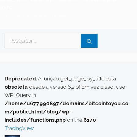
6170
Sorry, no posts were found.
Pesquisar
por:
Deprecated
: A função get_page_by_title está
obsoleta
desde a versão 6.2.0! Em vez disso, use
WP_Query. in
/home/u677990897/domains/bitcointoyou.co
m/public_html/blog/wp-
includes/functions.php
on line
6170
TradingView