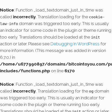
Notice
: Function _load_textdomain_just_in_time was
called
incorrectly
. Translation loading for the
cookie-
domain was triggered too early. This is usually
law-info
an indicator for some code in the plugin or theme running
too early. Translations should be loaded at the
init
action or later. Please see
Debugging in WordPress
for
more information. (This message was added in version
6.7.0.) in
/home/u677990897/domains/bitcointoyou.com/pu
includes/functions.php
on line
6170
Notice
: Function _load_textdomain_just_in_time was
called
incorrectly
. Translation loading for the
domain
og
was triggered too early. This is usually an indicator for
some code in the plugin or theme running too early.
Translations should be loaded at the
action or later.
init