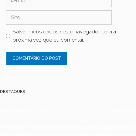
mail
Site
Salvar meus dados neste navegador para a
próxima vez que eu comentar.
DESTAQUES
Deprecated
: A função get_page_by_title está
obsoleta
desde a versão 6.2.0! Em vez disso, use WP_Query. in
/home/u677990897/domains/bitcointoyou.com/p
ublic_html/blog/wp-includes/functions.php
on line